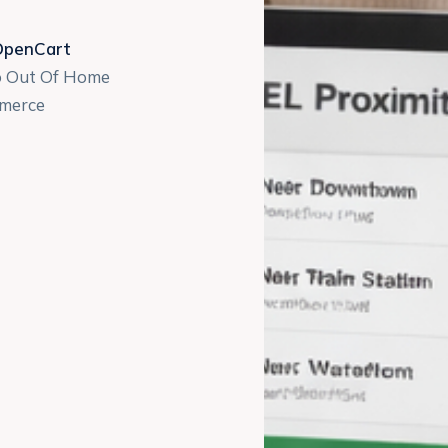
OpenCart
eso Out Of Home
mmerce