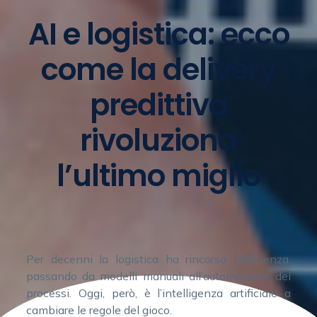
AI e logistica: ecco
come la delivery
predittiva
rivoluziona
l’ultimo miglio
Per decenni la logistica ha rincorso l’efficienza,
passando da modelli manuali all’automazione dei
processi. Oggi, però, è l’intelligenza artificiale a
cambiare le regole del gioco.