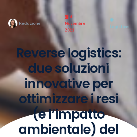
4
Redazione
Novembre
Logistica
2021
Reverse logistics:
due soluzioni
innovative per
ottimizzare i resi
(e l’impatto
ambientale) del