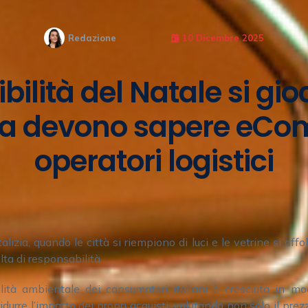
Redazione
10 Dicembre 2025
bilità del Natale si gio
sa devono sapere eC
operatori logistici
izia, quando le città si riempiono di luci e le vetrine si affol
lta di responsabilità.
ilità ambientale dei consumatori italiani è cresciuta in mo
idurre l’impatto dei propri acquisti, valutando non solo il pre