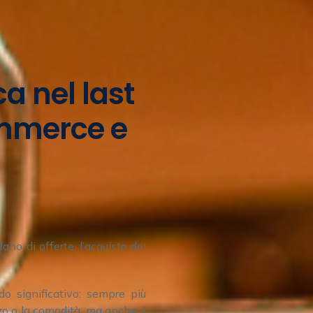
ca nel last
ommerce e
lano di offerte, l’acquisto dei
do significativo: sempre più
zzo o la comodità, ma anche il