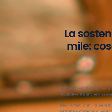
La sosteni
mile: co
Nel pieno della stagione natal
regali diventa anche una sce
Negli ultimi anni la sensib
persone dichiarano di voler r