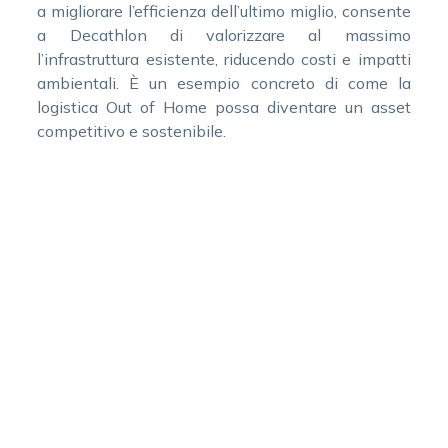
a migliorare l’efficienza dell’ultimo miglio, consente
a Decathlon di valorizzare al massimo
l’infrastruttura esistente, riducendo costi e impatti
ambientali. È un esempio concreto di come la
logistica Out of Home possa diventare un asset
competitivo e sostenibile.
Sfide per l’implementazione
e soluzioni
Se trasformare i negozi fisici in hub logistici Out of
Home porta numerosi vantaggi in termini di
Servizi
efficienza e servizi al cliente, non mancano però
alcune complessità legate all’implementazione.
Spedizioni
Perché questo modello funzioni davvero, è infatti
necessario intervenire su più livelli: tecnologico,
Resi